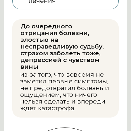
В этом отношении
диагноз шизофрения
один из самых
пугающих.
На вебинаре мы
обсудим:
Почему возникает
?
шизофрения?
Как вести себя с родными,
?
страдающими
шизофренией?
Как лечить
?
шизофреническое