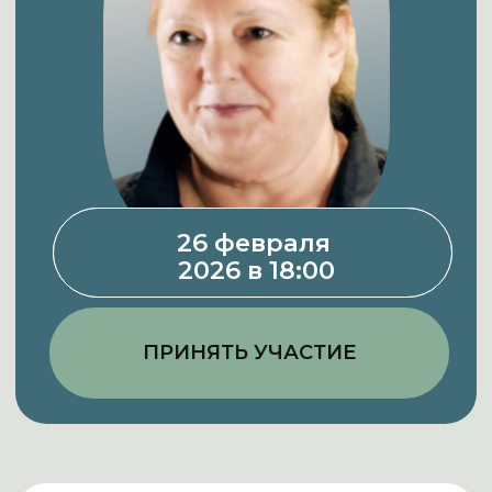
26 февраля
2026 в 18:00
ПРИНЯТЬ УЧАСТИЕ
Психическое
расстройство влияет
не только
на жизнь человека
но и, как правило,
существенно меняет жизнь
его ближайшего окружения,
проводя через все этапы-
петли горевания:
от отрицания болезни, с